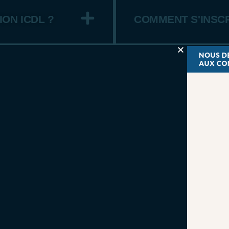
ION ICDL ?
COMMENT S'INSCR