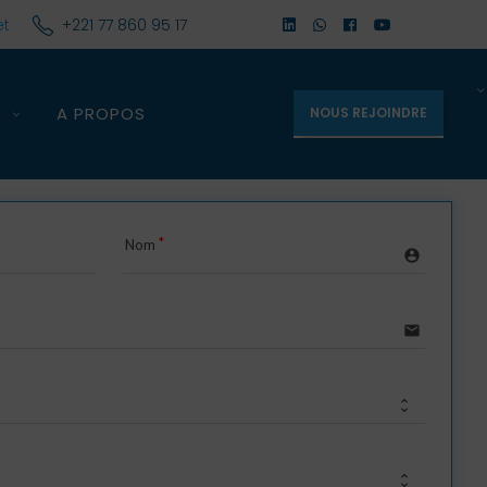
et
+221 77 860 95 17
S
A PROPOS
NOUS REJOINDRE
Nom
account_circle
email