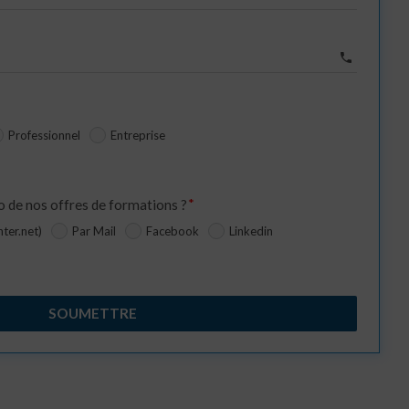
phone
Professionnel
Entreprise
de nos offres de formations ?
ter.net)
Par Mail
Facebook
Linkedin
SOUMETTRE